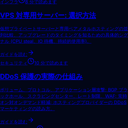
インフラ
8 分で読めます
VPS 対専用サーバー: 選択方法
仮想プライベートサーバーと専用ベアメタルホスティングの並
列比較、アップグレードのタイミングを知るための具体的シグ
ナル (CPU steal、IO 待機、持続的使用率)。
ガイドを読む
セキュリティ
10 分で読めます
DDoS 保護の実際の仕組み
ボリューム、プロトコル、アプリケーション層攻撃; BGP ブラ
ックホール、スクラビングセンター、レート制限、WAF; 常時
オン対オンデマンド軽減; ホスティングプロバイダーの DDoS
マーケティングの読み方。
ガイドを読む