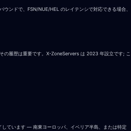
U バウンドで、FSN/NUE/HEL のレイテンシで対応できる場合、
重要です。X-ZoneServers は 2023 年設立です; こ
2 拠点でデプロイしています — 南東ヨーロッパ、イベリア半島、または特定