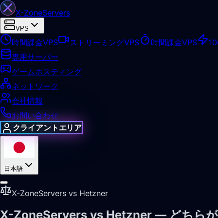
X-Zone
Servers
VPS
時間課金VPS
ストリーミングVPS
時間課金VPS
10
専用サーバー
ゲームホスティング
ネットワーク
会社情報
お問い合わせ
クライアントエリア
日本語
X-ZoneServers vs Hetzner
X-ZoneServers vs Hetzner — 