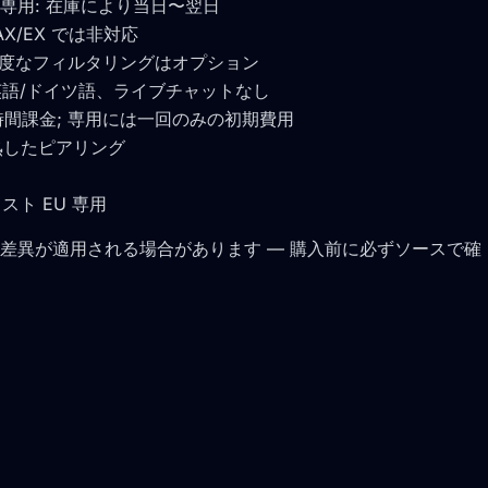
/EX 専用: 在庫により当日〜翌日
AX/EX では非対応
; 高度なフィルタリングはオプション
語/ドイツ語、ライブチャットなし
き時間課金; 専用には一回のみの初期費用
成熟したピアリング
ト EU 専用
差異が適用される場合があります — 購入前に必ずソースで確