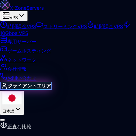
X-Zone
Servers
VPS
時間課金VPS
ストリーミングVPS
時間課金VPS
10Gbps VPS
専用サーバー
ゲームホスティング
ネットワーク
会社情報
お問い合わせ
クライアントエリア
日本語
正直な比較