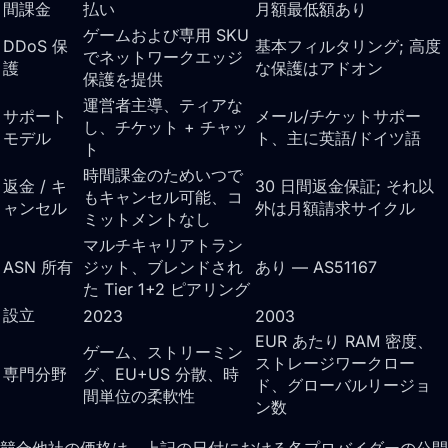
間課金
払い
月額最低額あり
ゲームおよび専用 SKU
DDoS 保
基本フィルタリング; 高度
でネットワークエッジ
護
な保護はアドオン
保護を提供
運営者主導、ティアな
サポート
メール/チケットサポー
し、チケット + チャッ
モデル
ト、主に英語/ドイツ語
ト
時間課金のためいつで
返金 / キ
30 日間返金保証; それ以
もキャンセル可能、コ
ャンセル
外は月額請求サイクル
ミットメントなし
マルチキャリアトラン
ASN 所有
ジット、ブレンドされ
あり — AS51167
た Tier 1+2 ピアリング
設立
2023
2003
EUR あたり RAM 密度、
ゲーム、ストリーミン
ストレージワークロー
専門分野
グ、EU+US 分散、時
ド、グローバルリージョ
間単位の柔軟性
ン数