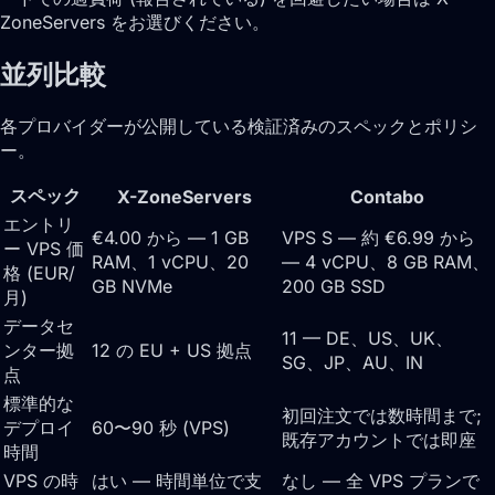
ZoneServers をお選びください。
並列比較
各プロバイダーが公開している検証済みのスペックとポリシ
ー。
スペック
X-ZoneServers
Contabo
エントリ
€4.00 から — 1 GB
VPS S — 約 €6.99 から
ー VPS 価
RAM、1 vCPU、20
— 4 vCPU、8 GB RAM、
格 (EUR/
GB NVMe
200 GB SSD
月)
データセ
11 — DE、US、UK、
ンター拠
12 の EU + US 拠点
SG、JP、AU、IN
点
標準的な
初回注文では数時間まで;
デプロイ
60〜90 秒 (VPS)
既存アカウントでは即座
時間
VPS の時
はい — 時間単位で支
なし — 全 VPS プランで