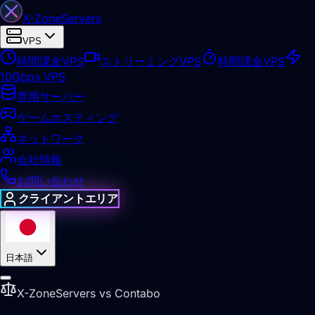
X-Zone
Servers
VPS
時間課金VPS
ストリーミングVPS
時間課金VPS
10Gbps VPS
専用サーバー
ゲームホスティング
ネットワーク
会社情報
お問い合わせ
クライアントエリア
日本語
X-ZoneServers vs Contabo