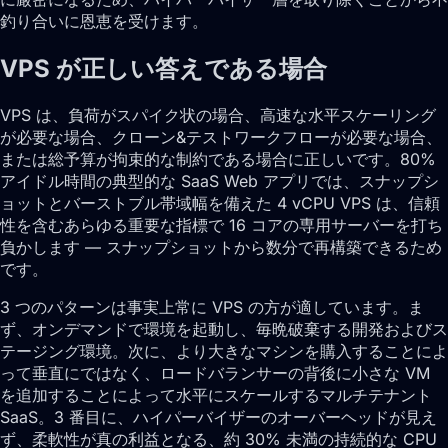
釣り合いに恩恵を受けます。
VPS が正しい答えである場合
VPS は、負荷がスパイク状の場合、高速な水平スケーリング
が必要な場合、クローン&テストワークフローが必要な場合、
または総予算が拘束的な制約である場合に正しいです。80%
アイドル時間の典型的な SaaS Web アプリでは、スナップシ
ョットとバーストブル帯域幅を備えた 4 vCPU VPS は、信頼
性を含むあらゆる重要な指標で 16 コアの専用サーバーを打ち
負かします — スナップショットから数分で再構築できるため
です。
3 つのパターンは事実上常に VPS の方が適しています。ま
ず、オンデマンドで環境を起動し、毎晩破棄する開発およびス
テージング環境。次に、より大きなマシンを購入することによ
って垂直にではなく、ロードバランサーの背後に小さな VM
を追加することによって水平にスケールするマルチテナント
SaaS。3 番目に、ハイパーバイザーのオーバーヘッドが見え
ず、柔軟性が真の利益となる、約 30% 未満の持続的な CPU