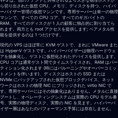
VPS は、他のテナントと共有されるより大きな物理ホストか
ら切り出された仮想 CPU、メモリ、ディスクを持つ、ハイパ
ーバイザー管理の仮想マシンです。専用サーバーは単一の物理
マシンで、すべての CPU コア、すべてのギガバイトの
RAM、すべてのディスクが 1 人の顧客に独占的に割り当てら
れます。両方とも root アクセスを提供します; ベアメタル性
能を提供するのは 1 つだけです。
現代の VPS はほぼ常に KVM ゲストで、まれに VMware また
は Hyper-V ゲストです。ハイパーバイザーは物理ハードウェ
アを抽象化し、ゲストに仮想化されたデバイスを提供します。
CPU コアは通常ゲスト間でタイムスライスされ、RAM はパー
ティション化されます (時にはバルーニングやオーバーコミッ
トメントを伴います)、ディスクはホストの SSD または
NVMe にバックアップされた仮想ブロックデバイス、ネット
ワークはホストの物理 NIC にブリッジされた virtio NIC で
す。専用サーバーにはその抽象化はありません。メタルに直接
ブートし、オペレーティングシステムは実際の CPU モデル番
号、実際の物理ディスク、実際の NIC を見ます。ハイパーバ
イザー層はあなたのパフォーマンス予算には存在しません。