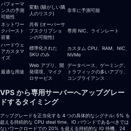
パフォーマ
変動 (騒がしい隣
ンスの予測
非常に予測可能
人のリスク)
可能性
ネットワー
共有 (オーバーサ
クバースト
ブスクリプショ
専用 NIC、ラインレート
容量
ンの可能性)
ハードウェ
標準化された
カスタム CPU、RAM、NIC、
アカスタマ
SKU のみ
NVMe
イズ
Web アプリ、開
データベース、ゲーミング、
最適な用途
発環境、マイク
トラフィックの多いアプリ、
ロサービス
コンプライアンス
VPS から専用サーバーへアップグレー
ドするタイミング
アップグレードを正当化する 4 つの具体的なシグナル: 5% を
超える持続的な CPU steal time、IO バウンドであるべきでは
ないワークロードでの 20% を超える持続的な IO 待機、24