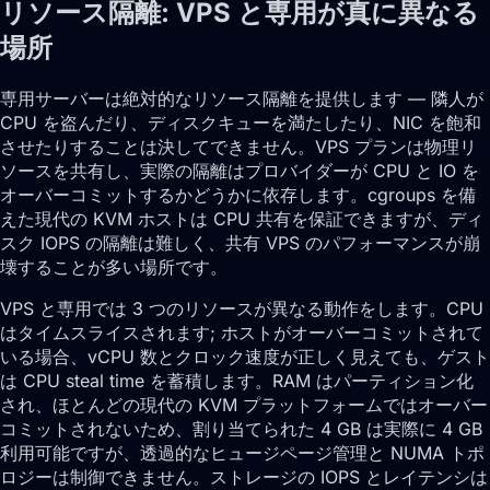
リソース隔離: VPS と専用が真に異なる
場所
専用サーバーは絶対的なリソース隔離を提供します — 隣人が
CPU を盗んだり、ディスクキューを満たしたり、NIC を飽和
させたりすることは決してできません。VPS プランは物理リ
ソースを共有し、実際の隔離はプロバイダーが CPU と IO を
オーバーコミットするかどうかに依存します。cgroups を備
えた現代の KVM ホストは CPU 共有を保証できますが、ディ
スク IOPS の隔離は難しく、共有 VPS のパフォーマンスが崩
壊することが多い場所です。
VPS と専用では 3 つのリソースが異なる動作をします。CPU
はタイムスライスされます; ホストがオーバーコミットされて
いる場合、vCPU 数とクロック速度が正しく見えても、ゲスト
は CPU steal time を蓄積します。RAM はパーティション化
され、ほとんどの現代の KVM プラットフォームではオーバー
コミットされないため、割り当てられた 4 GB は実際に 4 GB
利用可能ですが、透過的なヒュージページ管理と NUMA トポ
ロジーは制御できません。ストレージの IOPS とレイテンシは