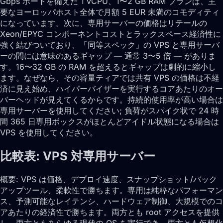
Gbps ポートを備えた 1 vCPU、1〜2 GB RAM プランは、主
要なヨーロッパホスト全体で月額 5 EUR 未満のコモディティ
になっています。次に、専用サーバーの価格はリテールの
Xeon/EPYC コンポーネントコストとラックスペース経済性に
強く結びついており、「同等スペック」の VPS と専用サーバ
ーの間には意味のあるギャップ — 通常 3〜5 倍 — がありま
す。16〜32 GB の RAM を超えるとギャップは劇的に縮小し
ます。なぜなら、その容量ティアでは共有 VPS の価格は不経
済に見え始め、ハイパーバイザーを実行するコアあたりのオー
バーヘッドが見えてくるからです。持続的使用率が高い場合は
専用サーバーを使用してください; 負荷がスパイク状で 24 時
間 365 日専用ボックスがほとんどアイドル状態になる場合は
VPS を使用してください。
比較表: VPS 対専用サーバー
概要: VPS は価格、デプロイ速度、スナップショット/バック
アップツール、柔軟性で勝ちます。専用は純粋なパフォーマン
ス、予測可能なレイテンシ、ハードウェア制御、大規模でのコ
アあたりの経済性で勝ちます。両方とも root アクセスを提供
し、両方ともあらゆる現代の OS を実行でき、両方とも仮想化