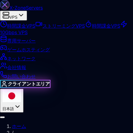
X-Zone
Servers
VPS
時間課金VPS
ストリーミングVPS
時間課金VPS
10Gbps VPS
専用サーバー
ゲームホスティング
ネットワーク
会社情報
お問い合わせ
クライアントエリア
日本語
ホーム
/