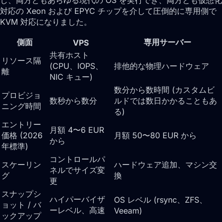
対応の Xeon および EPYC チップを介して圧倒的に専用側で
KVM 対応になりました。
側面
専用サーバー
VPS
共有ホスト
リソース隔
(CPU、IOPS、
排他的な物理ハードウェア
離
NIC キュー)
数分から数時間 (カスタムビ
プロビジョ
数秒から数分
ルドでは数日かかることもあ
ニング時間
る)
エントリー
月額 4〜6 EUR
価格 (2026
月額 50〜80 EUR から
から
年標準)
コントロールパ
スケーリン
ハードウェア追加、マシン交
ネルでサイズ変
グ
換
更
スナップシ
ハイパーバイザ
OS レベル (rsync、ZFS、
ョット / バ
ーレベル、高速
Veeam)
ックアップ