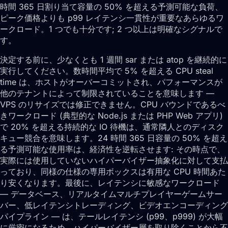
時間 365 日割り当て容量の 50% を超える予測可能な負荷、
ピーク価格よりも p99 レイテンシ一貫性が重要なあらゆるワ
ークロード。1 つでも十分です; 2 つ以上は明確なシグナルで
す。
決定する前に、少なくとも 1 週間 sar または atop を継続的に
実行してください。数時間平均で 5% を超える CPU steal
time は、ホストがオーバーコミットされ、パフォーマンスが
他のテナントによって制限されていることを意味します —
VPS のリサイズでは修正できません。CPU バウンドであるべ
きワークロード (典型的な Node.js または PHP Web アプリ)
で 20% を超える持続的な IO 待機は、通常隣人とのディスク
キュー競合を意味します。24 時間 365 日容量の 50% を超え
る予測可能な使用率は、経済性を逆転させます: その時点で、
実際には使用していないハイパーバイザー抽象化に対して支払
っており、同様の仕様の専用ボックスは有用な CPU 時間あた
り安くなります。最後に、レイテンシに敏感なワークロード
— データベース、リアルタイムマルチプレイヤーゲームサー
バー、低レイテンシトレーディング、ビデオエンコーディング
パイプライン — は、テールレイテンシ (p99、p999) が大幅
に厳密になるため、ハイパーバイザー層を取り除くことから不