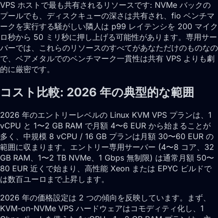
VPS ホストで最も共有されるリソースです: NVMe バックの
プールでも、ディスクキューの深さは共有され、fio ベンチマ
ークを実行する騒がしい隣人は p99 レイテンシを 200 マイク
ロ秒から 50 ミリ秒に押し上げる可能性があります。専用サー
バーでは、これらのリソースのすべてがあなただけのものなの
で、ベアメタルでのベンチマーク一貫性は共有 VPS よりも劇
的に厳密です。
コスト比較: 2026 年の典型的な範囲
2026 年のエントリーレベルの Linux KVM VPS プランは、1
vCPU と 1〜2 GB RAM で月額 4〜6 EUR から始まることが
多く、中規模 8 vCPU / 16 GB プランは月額 30〜60 EUR の
範囲に収まります。エントリー専用サーバー (4〜8 コア、32
GB RAM、1〜2 TB NVMe、1 Gbps 無制限) は通常月額 50〜
80 EUR 近くで始まり、高性能 Xeon または EPYC ビルドで
は数百ユーロまで上昇します。
2026 年の価格設定は 2 つの傾向を反映しています。まず、
KVM-on-NVMe VPS ハードウェアはコモディティ化し、1