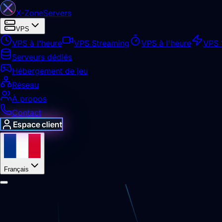
X-Zone
Servers
VPS
VPS à l'heure
VPS Streaming
VPS à l'heure
VPS 
Serveurs dédiés
Hébergement de jeu
Réseau
À propos
Contact
Espace client
Français