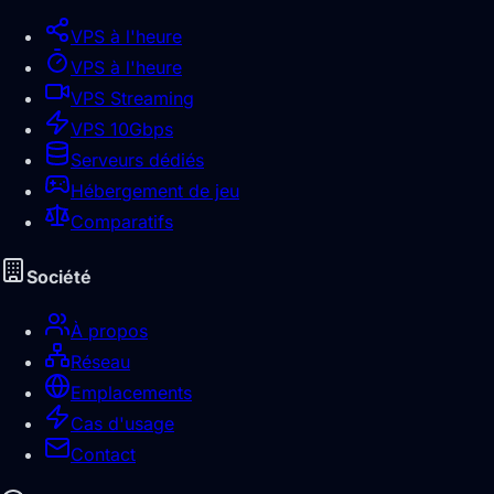
VPS à l'heure
VPS à l'heure
VPS Streaming
VPS 10Gbps
Serveurs dédiés
Hébergement de jeu
Comparatifs
Société
À propos
Réseau
Emplacements
Cas d'usage
Contact