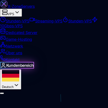
X-Zone
Servers
VPS
Stunden-VPS
Streaming-VPS
Stunden-VPS
10Gbps-VPS
Dedicated Server
Game-Hosting
Netzwerk
Über uns
Kontakt
Kundenbereich
Deutsch