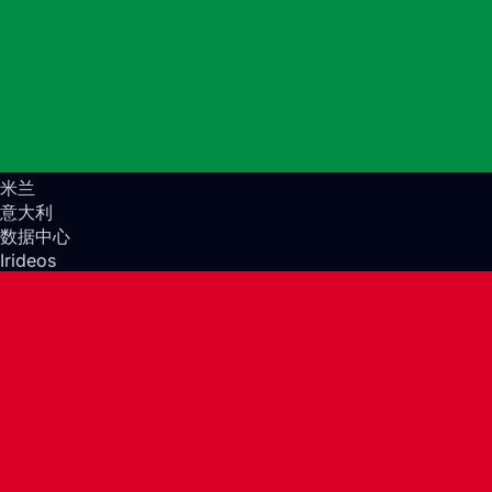
米兰
意大利
数据中心
Irideos