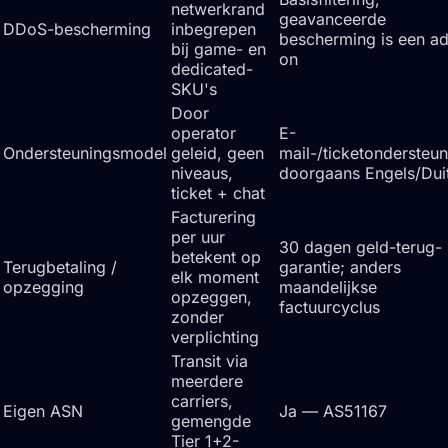
netwerkrand
geavanceerde
DDoS-bescherming
inbegrepen
bescherming is een a
bij game- en
on
dedicated-
SKU's
Door
operator
E-
Ondersteuningsmodel
geleid, geen
mail-/ticketondersteun
niveaus,
doorgaans Engels/Dui
ticket + chat
Facturering
per uur
30 dagen geld-terug-
betekent op
Terugbetaling /
garantie; anders
elk moment
opzegging
maandelijkse
opzeggen,
factuurcyclus
zonder
verplichting
Transit via
meerdere
carriers,
Eigen ASN
Ja — AS51167
gemengde
Tier 1+2-