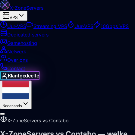
X-Zone
Servers
VPS
Uur-VPS
Streaming VPS
Uur-VPS
10Gbps VPS
Dedicated servers
Gamehosting
Netwerk
Over ons
Contact
Klantgedeelte
Nederlands
X-ZoneServers vs Contabo
X-ZoneServers vs Contabo — welke