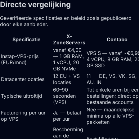
Directe vergelijking
Geverifieerde specificaties en beleid zoals gepubliceerd
door elke aanbieder.
X-
Specificatie
Contabo
ZoneServers
vanaf €4,00
VPS S — vanaf ~€6,
Instap-VPS-prijs
— 1 GB RAM,
4 vCPU, 8 GB RAM, 2
(EUR/mnd)
1 vCPU, 20
GB SSD
GB NVMe
12 EU + VS-
11 — DE, VS, VK, SG, 
Datacenterlocaties
locaties
AU, IN
60–90
Tot enkele uren bij eer
Typische uitroltijd
seconden
bestellingen; direct op
(VPS)
bestaande accounts
Nee — maandelijkse
Facturering per uur
Ja — betaal
minima op alle VPS-
op VPS
per uur
pakketten
Bescherming
aan de
Basisfiltering;