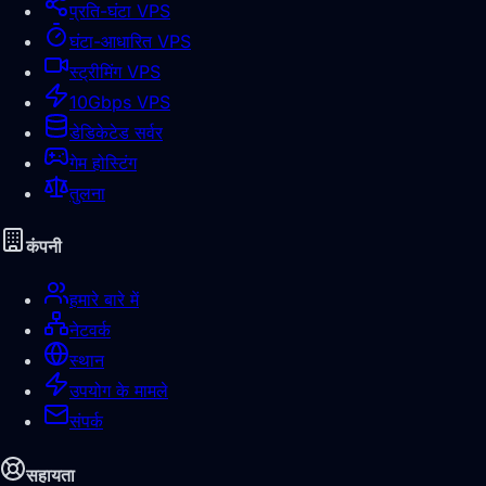
प्रति-घंटा VPS
घंटा-आधारित VPS
स्ट्रीमिंग VPS
10Gbps VPS
डेडिकेटेड सर्वर
गेम होस्टिंग
तुलना
कंपनी
हमारे बारे में
नेटवर्क
स्थान
उपयोग के मामले
संपर्क
सहायता