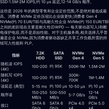
SSD:1.5M-2M IOPS,约 10 μs 延迟,12-14 GB/s 顺序。
这些是 2026 年的典型零售和企业定价范围,不是绝对最低或最
高。消费者 NVMe 定价压缩比企业级更快;消费者 Gen 4
NVMe(约 70 EUR/TB)与高耐久性企业 NVMe(约 150 EUR/TB)
之间的差距现在主要是耐久性(DWPD — 每天驱动器写入)和断
电保护电容,而不是原始性能。对于主机服务商,相关选择几乎普
遍是企业 NVMe,因为消费者驱动器缺乏共享工作负载所需的持
续写入性能和 PLP。
7.2K
SATA
NVMe
NVMe
指标
HDD
SSD
Gen 4
Gen 5
随机读 IOPS
约 95K
100-200
500K-1M
1.5M-2M
(4K)
随机写 IOPS
300K-
约 85K
100-200
1M-1.4M
700K
(4K)
读延迟 (典型)
约 100 μs
约 10 μs
5-15 ms
10-50 μs
150-250
500-550
12-14
顺序读
5-7 GB/s
MB/s
MB/s
GB/s
SATA 6
SATA 6
PCIe 4.0
PCIe 5.0
接口
Gb/s
Gb/s
x4
x4