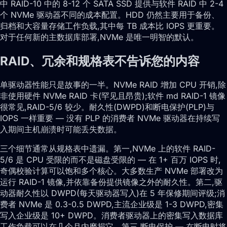
中 RAID-10 中的 8-12 个 SATA SSD 提供与软件 RAID 中 2-4
个 NVMe 驱动器不同的成本配置。HDD 仍然主要用于备份、
归档和大容量存储工作负载,其中每 TB 成本比 IOPS 更重要。
对于任何新的主数据库部署,NVMe 是唯一明智的默认。
RAID、冗余和规格表不告诉您的内容
单驱动器性能只是故事的一半。NVMe RAID 增加 CPU 开销,除
非使用硬件 NVMe RAID 卡(罕见且昂贵);软件 md RAID-1 镜像
很常见,RAID-5/6 较少。耐久性(DWPD)和断电保护(PLP)与
IOPS 一样重要 — 没有 PLP 的消费者 NVMe 驱动器在持续写
入期间主机崩溃时可能丢失数据。
三个细节通常从规格表中遗漏。第一,NVMe 上的软件 RAID-
5/6 是 CPU 受限的而不是磁盘受限的 — 在 1+ 百万 IOPS 时,
奇偶校验计算可以饱和多个核心。大多数生产 NVMe 部署改为
运行 RAID-1 镜像,并依靠备份提供镜像之外的耐久性。第二,驱
动器耐久性以 DWPD(每天驱动器写入)在 5 年保修期间评级;消
费者 NVMe 是 0.3-0.5 DWPD,主流企业级是 1-3 DWPD,密集
写入企业级是 10+ DWPD。消费者驱动器上的密集写入数据库
工作负载可以在几个月内磨损它。第三,断电保护 — 在断电时将