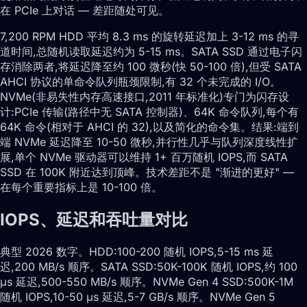
在 PCIe 上对话 — 差距随处可见。
7,200 RPM HDD 平均 8.3 ms 的旋转延迟加上 3-12 ms 的寻
道时间,总随机读取延迟约为 5-15 ms。SATA SSD 通过电子闪
存消除两者,将延迟降至约 100 微秒(快 50-100 倍),但受 SATA
AHCI 协议的单命令队列瓶颈限制,有 32 个未完成的 I/O。
NVMe(非易失性内存高速接口,2011 年标准化)专门为闪存设
计:PCIe 传输(路径中无 SATA 控制器)、64K 命令队列,每个有
64K 命令(相对于 AHCI 的 32),以及简化的命令集。结果:端到
端 NVMe 延迟降至 10-50 微秒,并行性几乎与队列深度线性扩
展,单个 NVMe 驱动器可以维持 1+ 百万随机 IOPS,而 SATA
SSD 在 100K 附近达到顶峰。技术差距不是 "渐进的更好" —
在每个重要指标上是 10-100 倍。
IOPS、延迟和吞吐量对比
典型 2026 数字。HDD:100-200 随机 IOPS,5-15 ms 延
迟,200 MB/s 顺序。SATA SSD:50K-100K 随机 IOPS,约 100
μs 延迟,500-550 MB/s 顺序。NVMe Gen 4 SSD:500K-1M
随机 IOPS,10-50 μs 延迟,5-7 GB/s 顺序。NVMe Gen 5