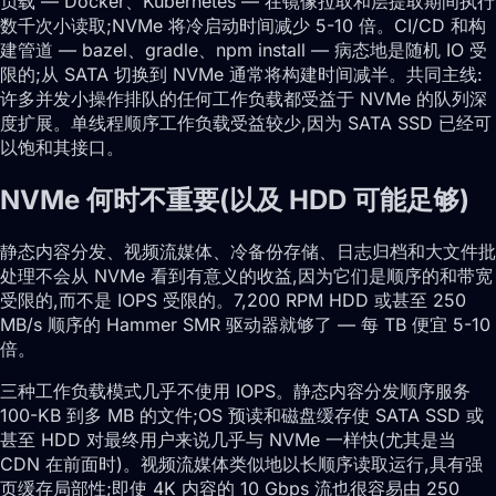
负载 — Docker、Kubernetes — 在镜像拉取和层提取期间执行
数千次小读取;NVMe 将冷启动时间减少 5-10 倍。CI/CD 和构
建管道 — bazel、gradle、npm install — 病态地是随机 IO 受
限的;从 SATA 切换到 NVMe 通常将构建时间减半。共同主线:
许多并发小操作排队的任何工作负载都受益于 NVMe 的队列深
度扩展。单线程顺序工作负载受益较少,因为 SATA SSD 已经可
以饱和其接口。
NVMe 何时不重要(以及 HDD 可能足够)
静态内容分发、视频流媒体、冷备份存储、日志归档和大文件批
处理不会从 NVMe 看到有意义的收益,因为它们是顺序的和带宽
受限的,而不是 IOPS 受限的。7,200 RPM HDD 或甚至 250
MB/s 顺序的 Hammer SMR 驱动器就够了 — 每 TB 便宜 5-10
倍。
三种工作负载模式几乎不使用 IOPS。静态内容分发顺序服务
100-KB 到多 MB 的文件;OS 预读和磁盘缓存使 SATA SSD 或
甚至 HDD 对最终用户来说几乎与 NVMe 一样快(尤其是当
CDN 在前面时)。视频流媒体类似地以长顺序读取运行,具有强
页缓存局部性;即使 4K 内容的 10 Gbps 流也很容易由 250