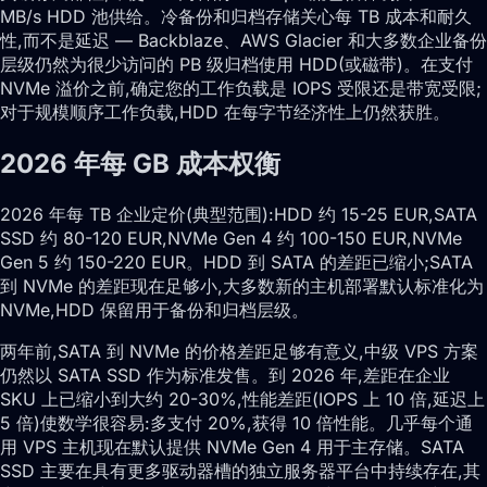
MB/s HDD 池供给。冷备份和归档存储关心每 TB 成本和耐久
性,而不是延迟 — Backblaze、AWS Glacier 和大多数企业备份
层级仍然为很少访问的 PB 级归档使用 HDD(或磁带)。在支付
NVMe 溢价之前,确定您的工作负载是 IOPS 受限还是带宽受限;
对于规模顺序工作负载,HDD 在每字节经济性上仍然获胜。
2026 年每 GB 成本权衡
2026 年每 TB 企业定价(典型范围):HDD 约 15-25 EUR,SATA
SSD 约 80-120 EUR,NVMe Gen 4 约 100-150 EUR,NVMe
Gen 5 约 150-220 EUR。HDD 到 SATA 的差距已缩小;SATA
到 NVMe 的差距现在足够小,大多数新的主机部署默认标准化为
NVMe,HDD 保留用于备份和归档层级。
两年前,SATA 到 NVMe 的价格差距足够有意义,中级 VPS 方案
仍然以 SATA SSD 作为标准发售。到 2026 年,差距在企业
SKU 上已缩小到大约 20-30%,性能差距(IOPS 上 10 倍,延迟上
5 倍)使数学很容易:多支付 20%,获得 10 倍性能。几乎每个通
用 VPS 主机现在默认提供 NVMe Gen 4 用于主存储。SATA
SSD 主要在具有更多驱动器槽的独立服务器平台中持续存在,其