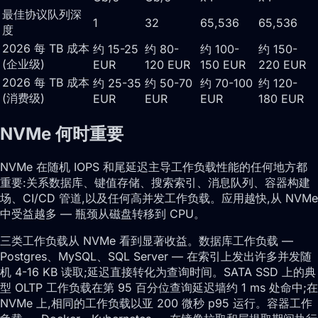
最佳协议队列深
1
32
65,536
65,536
度
2026 每 TB 成本
约 15-25
约 80-
约 100-
约 150-
(企业级)
EUR
120 EUR
150 EUR
220 EUR
2026 每 TB 成本
约 25-35
约 50-70
约 70-100
约 120-
(消费级)
EUR
EUR
EUR
180 EUR
NVMe 何时重要
NVMe 在随机 IOPS 和尾延迟主导工作负载性能的任何地方都
重要:关系数据库、键值存储、搜索索引、消息队列、容器构建
场、CI/CD 管道,以及任何高并发工作负载。应用越快,从 NVMe
中受益越多 — 瓶颈从磁盘转移到 CPU。
三类工作负载从 NVMe 看到显著收益。数据库工作负载 —
Postgres、MySQL、SQL Server — 在索引上发出许多并发随
机 4-16 KB 读取;延迟直接转化为查询时间。SATA SSD 上的典
型 OLTP 工作负载在第 95 百分位查询延迟墙约 1 ms 处命中;在
NVMe 上,相同的工作负载以亚 200 微秒 p95 运行。容器工作