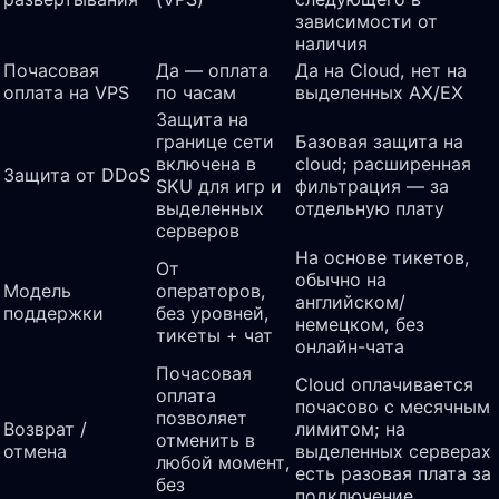
зависимости от
наличия
Почасовая
Да — оплата
Да на Cloud, нет на
оплата на VPS
по часам
выделенных AX/EX
Защита на
границе сети
Базовая защита на
включена в
cloud; расширенная
Защита от DDoS
SKU для игр и
фильтрация — за
выделенных
отдельную плату
серверов
На основе тикетов,
От
обычно на
Модель
операторов,
английском/
поддержки
без уровней,
немецком, без
тикеты + чат
онлайн-чата
Почасовая
Cloud оплачивается
оплата
почасово с месячным
позволяет
Возврат /
лимитом; на
отменить в
отмена
выделенных серверах
любой момент,
есть разовая плата за
без
подключение