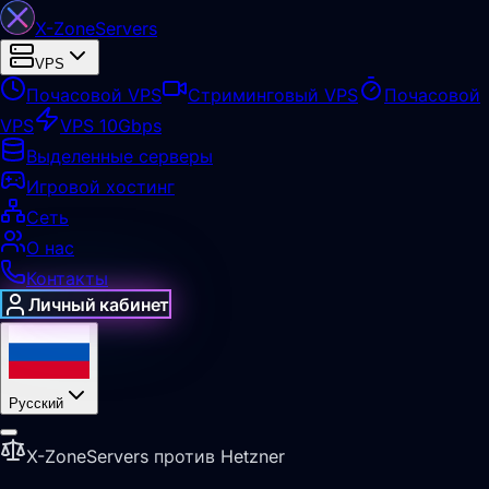
X-Zone
Servers
VPS
Почасовой VPS
Стриминговый VPS
Почасовой
VPS
VPS 10Gbps
Выделенные серверы
Игровой хостинг
Сеть
О нас
Контакты
Личный кабинет
Русский
X-ZoneServers против Hetzner