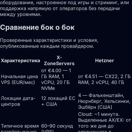
оборудование, настроенное под игры и стриминг, или
поддержка напрямую от операторов без передачи
между уровнями.
Сравнение бок о бок
Проверенные характеристики и условия,
опубликованные каждым провайдером.
X-
Характеристика
Hetzner
ZoneServers
от €4.00 — 1
Начальная цена
ГБ RAM, 1
от €4.51 — CX22, 2 ГБ
VPS (EUR/мес)
vCPU, 20 ГБ
RAM, 2 vCPU, 40 ГБ
NVMe
4 — Фалькенштайн,
Локации дата-
12 локаций ЕС
Нюрнберг, Хельсинки,
центров
+ США
Эшбёрн (США)
Cloud: ~1 минута.
Выделенные AX/EX: от
Типичное время
60–90 секунд
того же дня до
развёртывания
(VPS)
следующего в