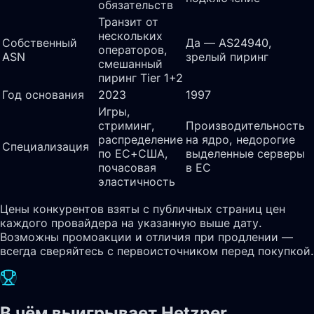
обязательств
Транзит от
нескольких
Собственный
Да — AS24940,
операторов,
ASN
зрелый пиринг
смешанный
пиринг Tier 1+2
Год основания
2023
1997
Игры,
стриминг,
Производительность
распределение
на ядро, недорогие
Специализация
по ЕС+США,
выделенные серверы
почасовая
в ЕС
эластичность
Цены конкурентов взяты с публичных страниц цен
каждого провайдера на указанную выше дату.
Возможны промоакции и отличия при продлении —
всегда сверяйтесь с первоисточником перед покупкой.
В чём выигрывает Hetzner