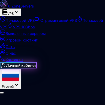
X-Zone
Servers
VPS
Почасовой VPS
Стриминговый VPS
Почасовой
VPS
VPS 10Gbps
Выделенные серверы
Игровой хостинг
Сеть
О нас
Контакты
Личный кабинет
Русский