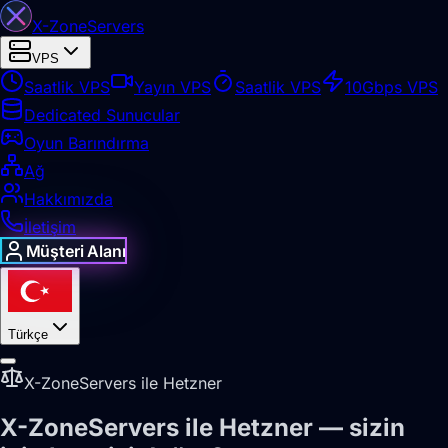
X-Zone
Servers
VPS
Saatlik VPS
Yayın VPS
Saatlik VPS
10Gbps VPS
Dedicated Sunucular
Oyun Barındırma
Ağ
Hakkımızda
İletişim
Müşteri Alanı
Türkçe
X-ZoneServers ile Hetzner
X-ZoneServers ile Hetzner — sizin