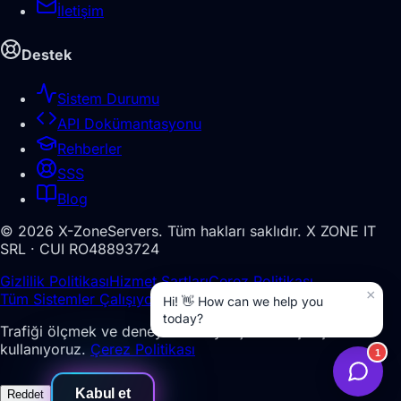
İletişim
Destek
Sistem Durumu
API Dokümantasyonu
Rehberler
SSS
Blog
©
2026
X-ZoneServers.
Tüm hakları saklıdır.
X ZONE IT
SRL · CUI RO48893724
Gizlilik Politikası
Hizmet Şartları
Çerez Politikası
Tüm Sistemler Çalışıyor
Trafiği ölçmek ve deneyiminizi iyileştirmek için çerezler
kullanıyoruz.
Çerez Politikası
Kabul et
Reddet