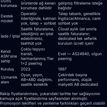
DDoS
ürünlerde ağ kenarı
gelişmiş filtreleme isteğe
koruması
koruması dahildir
bağlıdır
Operatör
Talep tabanlı, genellikle
Destek
liderliğinde, katman
İngilizce/Almanca, canlı
modeli
yok, talep + sohbet
sohbet yok
Saatlik faturalama,
Cloud aylık üst sınırla
istediğiniz an iptal
saatlik faturalanır;
İade / iptal
edebilirsiniz,
dedicated tek seferlik
taahhüt yok
kurulum ücreti içerir
Çoklu taşıyıcı
Kendi
transit,
Evet — AS24940, olgun
ASN'sine
harmanlanmış Tier
peering
sahip
1+2 peering
Kuruluş
2023
1997
Oyun, yayın,
Çekirdek başına
Uzmanlık
AB+ABD dağıtımı,
performans, düşük
alanı
saatlik esneklik
maliyetli AB dedicated
Rakip fiyatlandırması, yukarıdaki tarihte her sağlayıcının
kamuya açık fiyatlandırma sayfasından alınmıştır.
Promosyon teklifleri ve yenileme farklılıkları geçerli olabilir