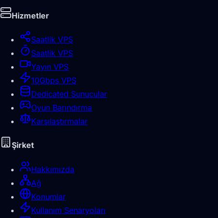
Hizmetler
Saatlik VPS
Saatlik VPS
Yayın VPS
10Gbps VPS
Dedicated Sunucular
Oyun Barındırma
Karşılaştırmalar
Şirket
Hakkımızda
Ağ
Konumlar
Kullanım Senaryoları